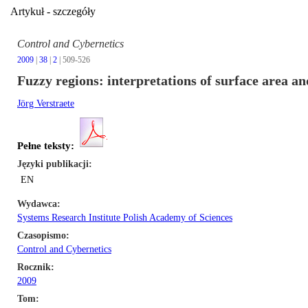
Artykuł - szczegóły
Control and Cybernetics
2009
|
38
|
2
| 509-526
Fuzzy regions: interpretations of surface area an
Jörg Verstraete
Pełne teksty:
Języki publikacji
EN
Wydawca
Systems Research Institute Polish Academy of Sciences
Czasopismo
Control and Cybernetics
Rocznik
2009
Tom