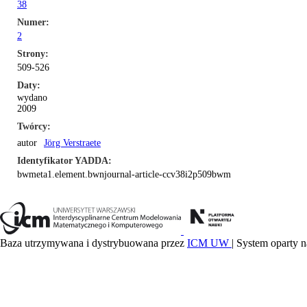
38
Numer
2
Strony
509-526
Daty
wydano
2009
Twórcy
autor
Jörg Verstraete
Identyfikator YADDA
bwmeta1.element.bwnjournal-article-ccv38i2p509bwm
Baza utrzymywana i dystrybuowana przez
ICM UW
| System oparty n