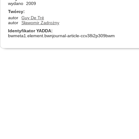
wydano
2009
Twórcy
autor
Guy De Tré
autor
Sławomir Zadrożny
Identyfikator YADDA
bwmeta1.element.bwnjournal-article-ccv38i2p309bwm