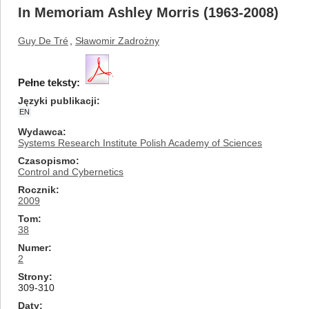
In Memoriam Ashley Morris (1963-2008)
Guy De Tré
,
Sławomir Zadrożny
Pełne teksty:
Języki publikacji
EN
Wydawca
Systems Research Institute Polish Academy of Sciences
Czasopismo
Control and Cybernetics
Rocznik
2009
Tom
38
Numer
2
Strony
309-310
Daty