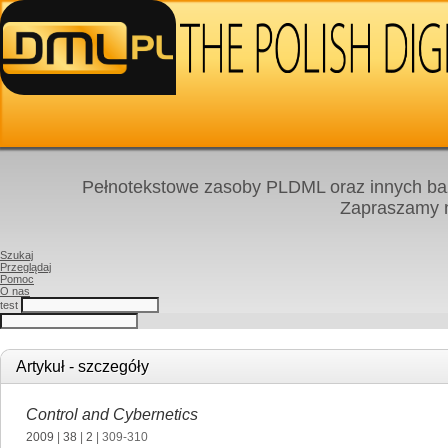
Pełnotekstowe zasoby PLDML oraz innych baz
Zapraszamy
Szukaj
Przeglądaj
Pomoc
O nas
test
Artykuł - szczegóły
Control and Cybernetics
2009
|
38
|
2
| 309-310