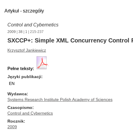
Artykuł - szczegóły
Control and Cybernetics
2009
|
38
|
1
| 215-237
SXCCP+: Simple XML Concurrency Control P
Krzysztof Jankiewicz
Pełne teksty:
Języki publikacji
EN
Wydawca
Systems Research Institute Polish Academy of Sciences
Czasopismo
Control and Cybernetics
Rocznik
2009