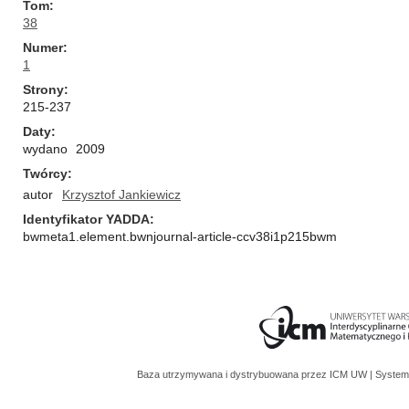
Tom
38
Numer
1
Strony
215-237
Daty
wydano
2009
Twórcy
autor
Krzysztof Jankiewicz
Identyfikator YADDA
bwmeta1.element.bwnjournal-article-ccv38i1p215bwm
Baza utrzymywana i dystrybuowana przez
ICM UW
| System