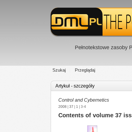
Pełnotekstowe zasoby P
Szukaj
Przeglądaj
Artykuł - szczegóły
Control and Cybernetics
2008
|
37
|
1
| 3-4
Contents of volume 37 iss