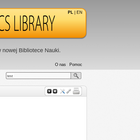
PL
|
EN
nowej Bibliotece Nauki.
O nas
Pomoc
test