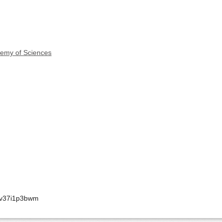
demy of Sciences
ccv37i1p3bwm