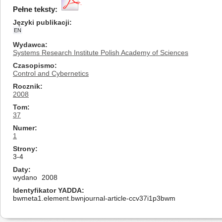
Pełne teksty:
Języki publikacji
EN
Wydawca
Systems Research Institute Polish Academy of Sciences
Czasopismo
Control and Cybernetics
Rocznik
2008
Tom
37
Numer
1
Strony
3-4
Daty
wydano
2008
Identyfikator YADDA
bwmeta1.element.bwnjournal-article-ccv37i1p3bwm