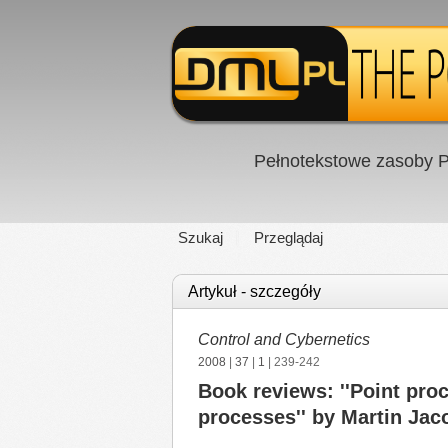
Pełnotekstowe zasoby P
Szukaj
Przeglądaj
Artykuł - szczegóły
Control and Cybernetics
2008
|
37
|
1
| 239-242
Book reviews: ''Point pro
processes'' by Martin Ja