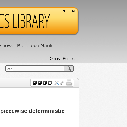
PL
|
EN
nowej Bibliotece Nauki.
O nas
Pomoc
test
 piecewise deterministic