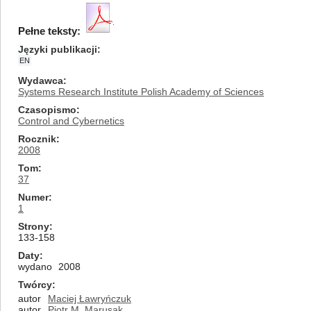
Pełne teksty:
Języki publikacji
EN
Wydawca
Systems Research Institute Polish Academy of Sciences
Czasopismo
Control and Cybernetics
Rocznik
2008
Tom
37
Numer
1
Strony
133-158
Daty
wydano
2008
Twórcy
autor
Maciej Ławryńczuk
autor
Piotr M. Marusak