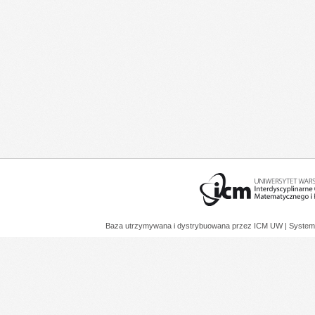
Baza utrzymywana i dystrybuowana przez
ICM UW
| System