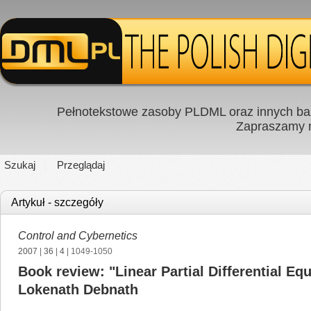
Pełnotekstowe zasoby PLDML oraz innych baz
Zapraszamy
Szukaj
Przeglądaj
Artykuł - szczegóły
Control and Cybernetics
2007
|
36
|
4
| 1049-1050
Book review: "Linear Partial Differential Eq
Lokenath Debnath