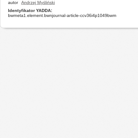
autor
Andrzej Myśliński
Identyfikator YADDA
bwmeta1.element.bwnjournal-article-ccv36i4p1049bwm