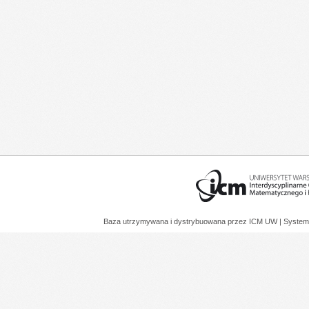
Baza utrzymywana i dystrybuowana przez
ICM UW
| System