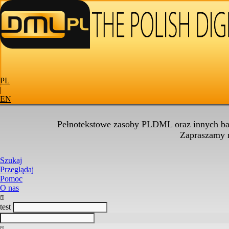
PL
|
EN
Pełnotekstowe zasoby PLDML oraz innych baz
Zapraszamy
Szukaj
Przeglądaj
Pomoc
O nas
test