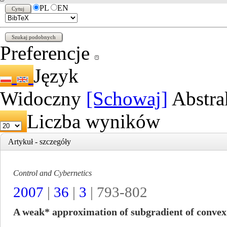
PL
EN
Preferencje
Język
Widoczny
[Schowaj]
Abstra
Liczba wyników
Artykuł - szczegóły
Control and Cybernetics
2007
|
36
|
3
| 793-802
A weak* approximation of subgradient of convex