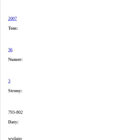
2007
Tom
36
Numer
3
Strony
793-802
Daty
wydano