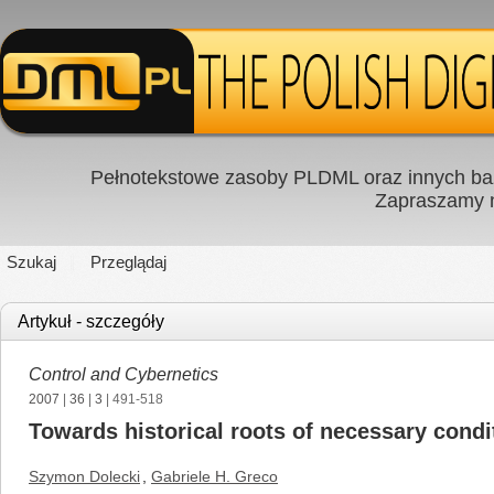
Pełnotekstowe zasoby PLDML oraz innych baz
Zapraszamy
Szukaj
Przeglądaj
Artykuł - szczegóły
Control and Cybernetics
2007
|
36
|
3
| 491-518
Towards historical roots of necessary condi
Szymon Dolecki
,
Gabriele H. Greco