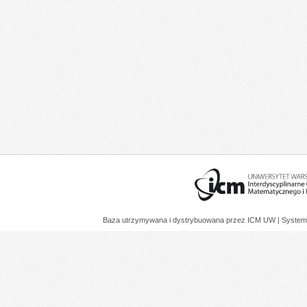
Baza utrzymywana i dystrybuowana przez
ICM UW
| System