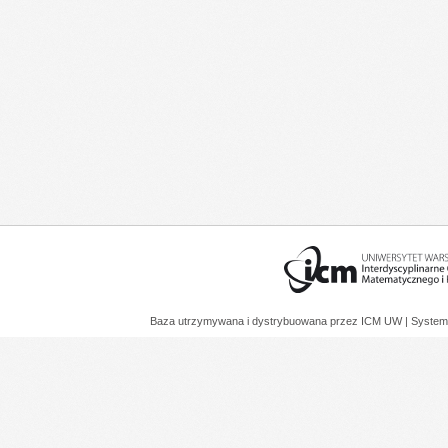
Baza utrzymywana i dystrybuowana przez
ICM UW
| System