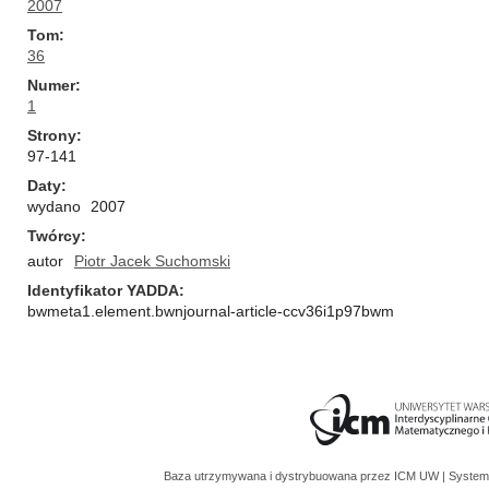
2007
Tom
36
Numer
1
Strony
97-141
Daty
wydano
2007
Twórcy
autor
Piotr Jacek Suchomski
Identyfikator YADDA
bwmeta1.element.bwnjournal-article-ccv36i1p97bwm
Baza utrzymywana i dystrybuowana przez
ICM UW
| System