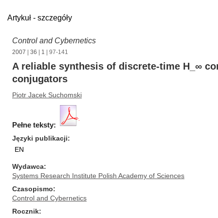
Artykuł - szczegóły
Control and Cybernetics
2007
|
36
|
1
| 97-141
A reliable synthesis of discrete-time H_∞ co
conjugators
Piotr Jacek Suchomski
Pełne teksty:
Języki publikacji
EN
Wydawca
Systems Research Institute Polish Academy of Sciences
Czasopismo
Control and Cybernetics
Rocznik