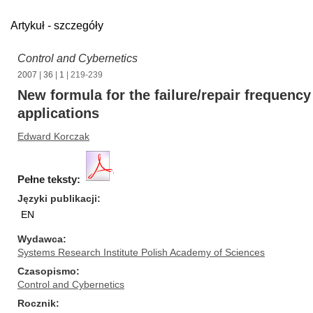
Artykuł - szczegóły
Control and Cybernetics
2007
|
36
|
1
| 219-239
New formula for the failure/repair frequenc
applications
Edward Korczak
Pełne teksty:
Języki publikacji
EN
Wydawca
Systems Research Institute Polish Academy of Sciences
Czasopismo
Control and Cybernetics
Rocznik