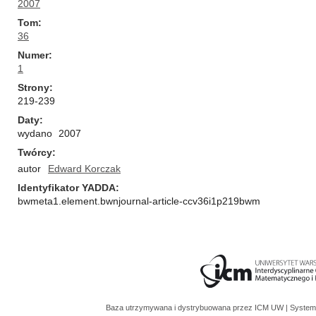
2007
Tom
36
Numer
1
Strony
219-239
Daty
wydano
2007
Twórcy
autor
Edward Korczak
Identyfikator YADDA
bwmeta1.element.bwnjournal-article-ccv36i1p219bwm
Baza utrzymywana i dystrybuowana przez
ICM UW
| System