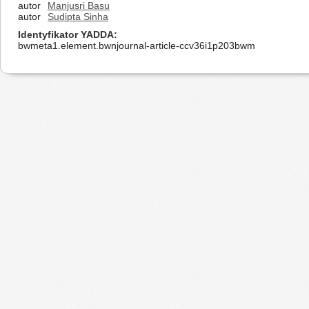
autor
Manjusri Basu
autor
Sudipta Sinha
Identyfikator YADDA
bwmeta1.element.bwnjournal-article-ccv36i1p203bwm