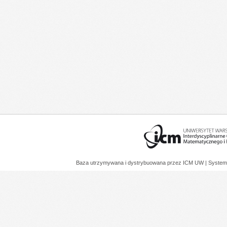
Baza utrzymywana i dystrybuowana przez
ICM UW
| System