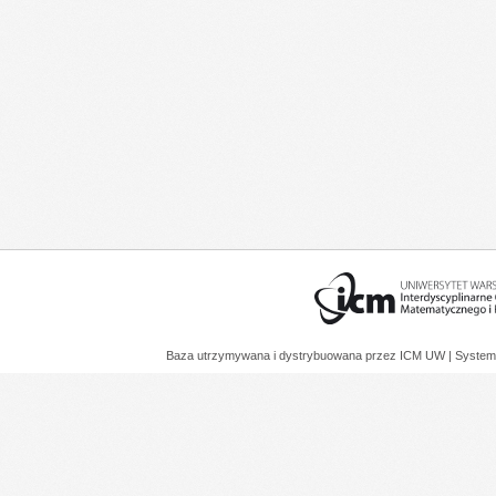
Baza utrzymywana i dystrybuowana przez
ICM UW
| System