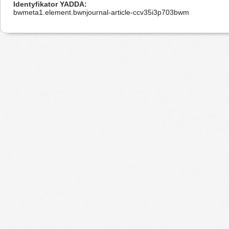
Identyfikator YADDA
bwmeta1.element.bwnjournal-article-ccv35i3p703bwm