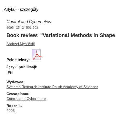
Artykuł - szczegóły
Control and Cybernetics
2006
|
35
|
2
| 501-503
Book review: "Variational Methods in Shape
Andrzej Myśliński
Pełne teksty:
Języki publikacji
EN
Wydawca
Systems Research Institute Polish Academy of Sciences
Czasopismo
Control and Cybernetics
Rocznik
2006