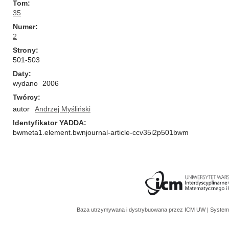
Tom
35
Numer
2
Strony
501-503
Daty
wydano
2006
Twórcy
autor
Andrzej Myśliński
Identyfikator YADDA
bwmeta1.element.bwnjournal-article-ccv35i2p501bwm
Baza utrzymywana i dystrybuowana przez
ICM UW
| System