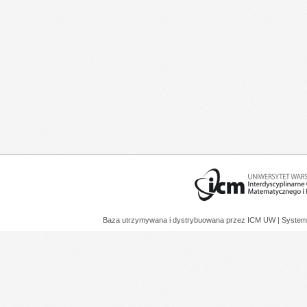
Baza utrzymywana i dystrybuowana przez
ICM UW
| System