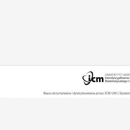
Baza utrzymywana i dystrybuowana przez
ICM UW
| System