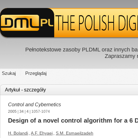
Pełnotekstowe zasoby PLDML oraz innych baz
Zapraszamy
Szukaj
Przeglądaj
Artykuł - szczegóły
Control and Cybernetics
2005
|
34
|
4
| 1057-1074
Design of a novel control algorithm for a 6
H. Bolandi
,
A.F. Ehyaei
,
S.M. Esmaeilzadeh