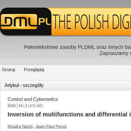
Pełnotekstowe zasoby PLDML oraz innych baz
Zapraszamy
Szukaj
Przeglądaj
Artykuł - szczegóły
Control and Cybernetics
2005
|
34
|
3
| 871-901
Inversion of multifunctions and differential 
Khadra Nachi
,
Jean-Paul Penot