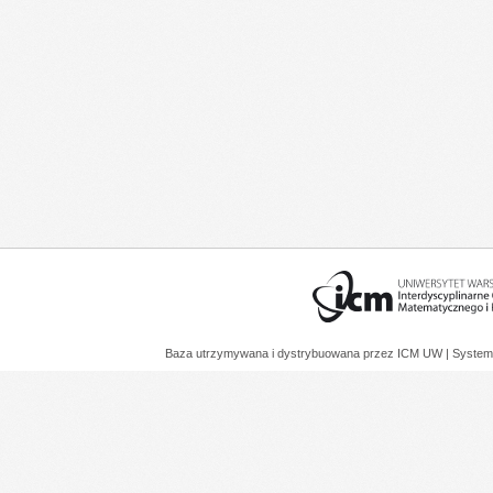
Baza utrzymywana i dystrybuowana przez
ICM UW
| System