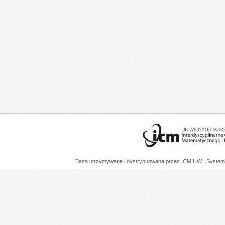
Baza utrzymywana i dystrybuowana przez
ICM UW
| System