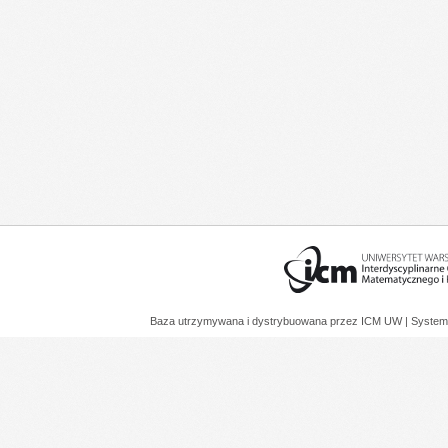
Baza utrzymywana i dystrybuowana przez
ICM UW
| System