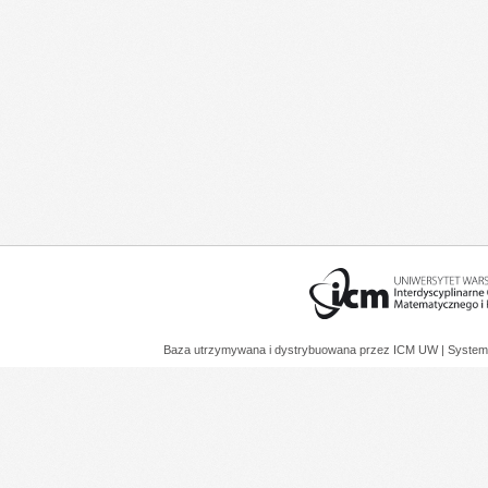
Baza utrzymywana i dystrybuowana przez
ICM UW
| System