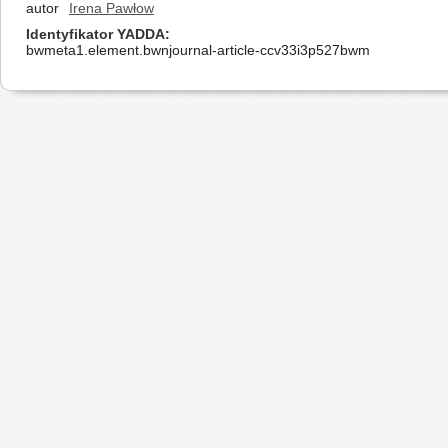
autor
Irena Pawłow
Identyfikator YADDA
bwmeta1.element.bwnjournal-article-ccv33i3p527bwm