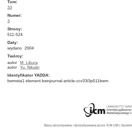
Tom
33
Numer
3
Strony
511-524
Daty
wydano
2004
Twórcy
autor
M. Libura
autor
Yu. Nikulin
Identyfikator YADDA
bwmeta1.element.bwnjournal-article-ccv33i3p511bwm
Baza utrzymywana i dystrybuowana przez
ICM UW
| System