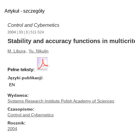
Artykuł - szczegóły
Control and Cybernetics
2004
|
33
|
3
| 511-524
Stability and accuracy functions in multicri
M. Libura
,
Yu. Nikulin
Pełne teksty:
Języki publikacji
EN
Wydawca
Systems Research Institute Polish Academy of Sciences
Czasopismo
Control and Cybernetics
Rocznik
2004