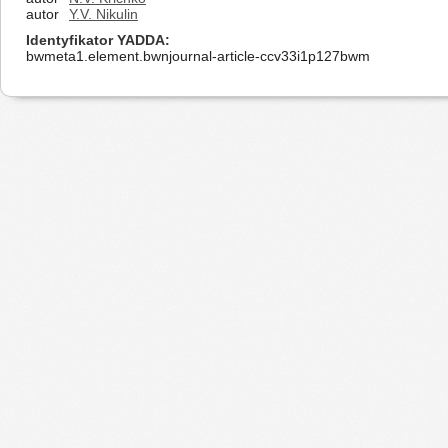
autor
Y.V. Nikulin
Identyfikator YADDA
bwmeta1.element.bwnjournal-article-ccv33i1p127bwm