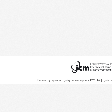
Baza utrzymywana i dystrybuowana przez
ICM UW
| System