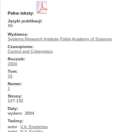
Pełne teksty:
Języki publikacji
EN
Wydawca
Systems Research Institute Polish Academy of Sciences
Czasopismo
Control and Cybernetics
Rocznik
2004
Tom
33
Numer
1
Strony
127-132
Daty
wydano
2004
Twórcy
autor
V.A. Emelichev
autor
N.V. Krichko