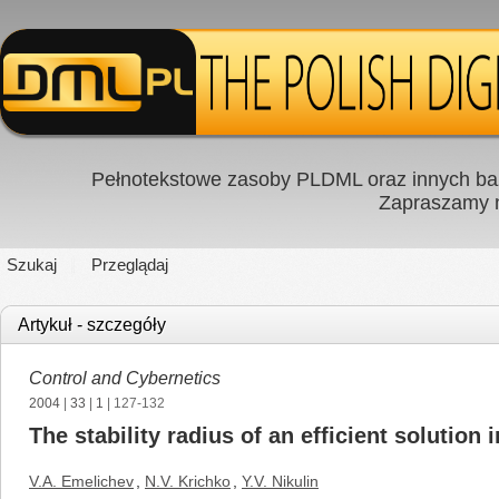
Pełnotekstowe zasoby PLDML oraz innych baz
Zapraszamy
Szukaj
Przeglądaj
Artykuł - szczegóły
Control and Cybernetics
2004
|
33
|
1
| 127-132
The stability radius of an efficient soluti
V.A. Emelichev
,
N.V. Krichko
,
Y.V. Nikulin