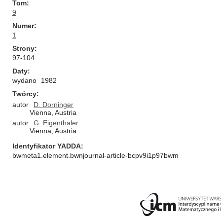
Tom
9
Numer
1
Strony
97-104
Daty
wydano
1982
Twórcy
autor
D. Dorninger
Vienna, Austria
autor
G. Eigenthaler
Vienna, Austria
Identyfikator YADDA
bwmeta1.element.bwnjournal-article-bcpv9i1p97bwm