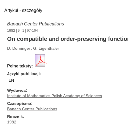
Artykuł - szczegóły
Banach Center Publications
1982
|
9
|
1
| 97-104
On compatible and order-preserving function
D. Dorninger
,
G. Eigenthaler
Pełne teksty:
Języki publikacji
EN
Wydawca
Institute of Mathematics Polish Academy of Sciences
Czasopismo
Banach Center Publications
Rocznik
1982