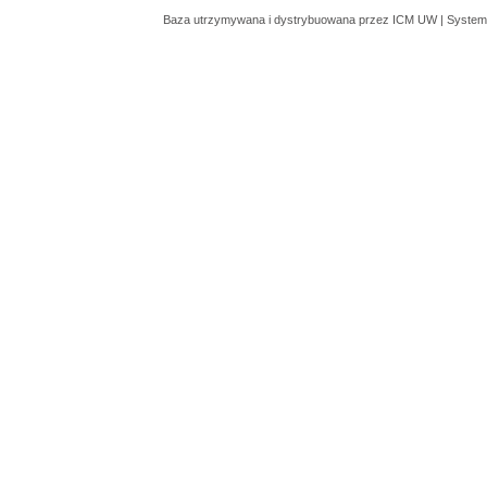
Baza utrzymywana i dystrybuowana przez
ICM UW
| System