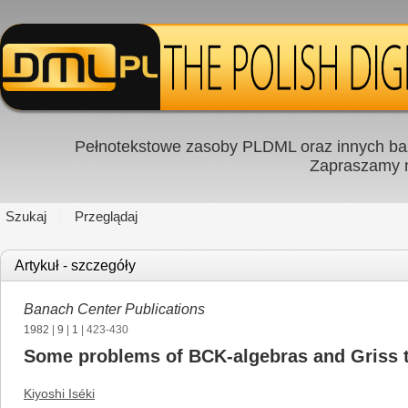
Pełnotekstowe zasoby PLDML oraz innych baz
Zapraszamy
Szukaj
Przeglądaj
Artykuł - szczegóły
Banach Center Publications
1982
|
9
|
1
| 423-430
Some problems of BCK-algebras and Griss 
Kiyoshi Iséki