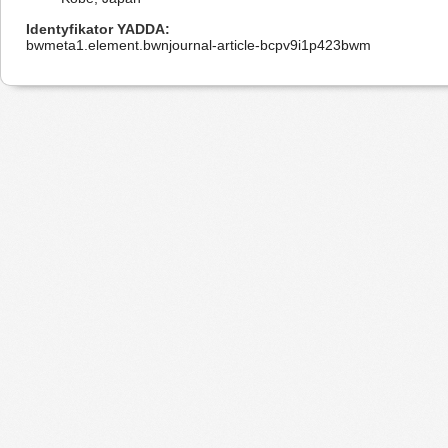
Identyfikator YADDA
bwmeta1.element.bwnjournal-article-bcpv9i1p423bwm