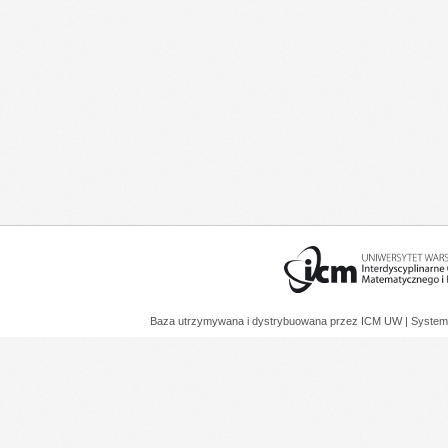
Baza utrzymywana i dystrybuowana przez
ICM UW
| System