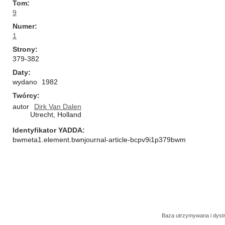
Tom
9
Numer
1
Strony
379-382
Daty
wydano
1982
Twórcy
autor
Dirk Van Dalen
Utrecht, Holland
Identyfikator YADDA
bwmeta1.element.bwnjournal-article-bcpv9i1p379bwm
Baza utrzymywana i dys