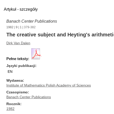
Artykuł - szczegóły
Banach Center Publications
1982
|
9
|
1
| 379-382
The creative subject and Heyting's arithmeti
Dirk Van Dalen
Pełne teksty:
Języki publikacji
EN
Wydawca
Institute of Mathematics Polish Academy of Sciences
Czasopismo
Banach Center Publications
Rocznik
1982