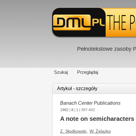
Pełnotekstowe zasoby P
Szukaj
Przeglądaj
Artykuł - szczegóły
Banach Center Publications
1982
|
8
|
1
| 397-402
A note on semicharacters
Z. Słodkowski
,
W. Żelazko