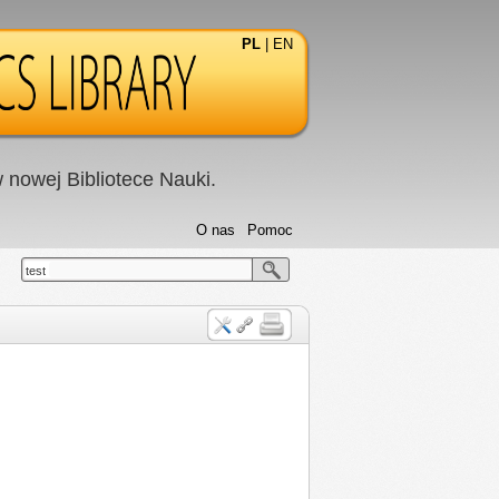
PL
|
EN
nowej Bibliotece Nauki.
O nas
Pomoc
test