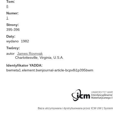
Tom
8
Numer
1
Strony
395-396
Daty
wydano
1982
Twórcy
autor
James Rovnyak
Charlottesville, Virginia, U.S.A.
Identyfikator YADDA
bwmeta1.element.bwnjournal-article-bcpv8i1p395bwm
Baza utrzymywana i dystrybuowana przez
ICM UW
| System