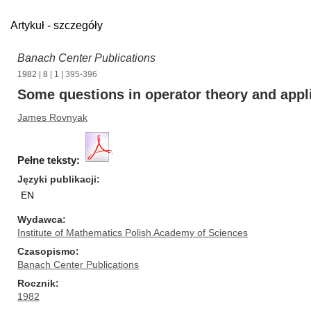
Artykuł - szczegóły
Banach Center Publications
1982
|
8
|
1
| 395-396
Some questions in operator theory and appli
James Rovnyak
Pełne teksty:
Języki publikacji
EN
Wydawca
Institute of Mathematics Polish Academy of Sciences
Czasopismo
Banach Center Publications
Rocznik
1982