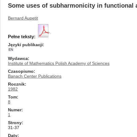
Some uses of subharmonicity in functional 
Bernard Aupetit
Pełne teksty:
Języki publikacji
EN
Wydawca
Institute of Mathematics Polish Academy of Sciences
Czasopismo
Banach Center Publications
Rocznik
1982
Tom
8
Numer
1
Strony
31-37
Daty