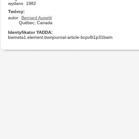
wydano
1982
Twórcy
autor
Bernard Aupetit
Québec, Canada
Identyfikator YADDA
bwmeta1.element.bwnjournal-article-bcpv8i1p31bwm