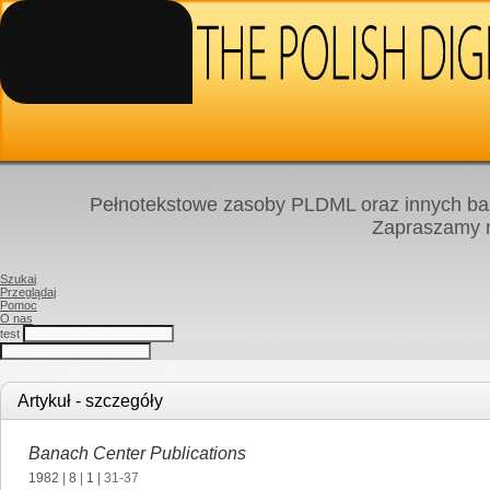
Pełnotekstowe zasoby PLDML oraz innych baz
Zapraszamy
Szukaj
Przeglądaj
Pomoc
O nas
test
Artykuł - szczegóły
Banach Center Publications
1982
|
8
|
1
| 31-37