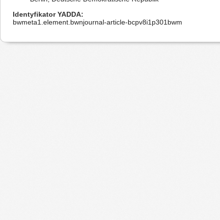
Identyfikator YADDA
bwmeta1.element.bwnjournal-article-bcpv8i1p301bwm