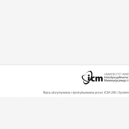
Baza utrzymywana i dystrybuowana przez
ICM UW
| System