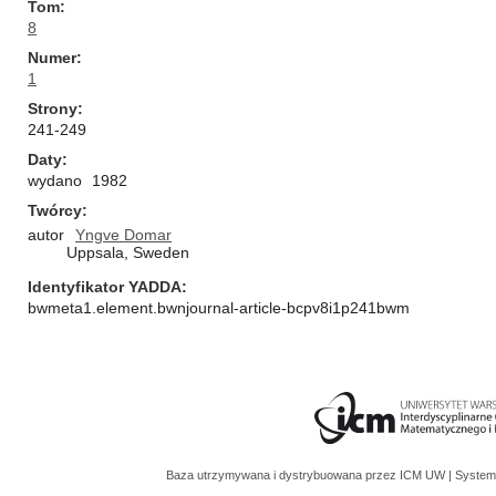
Tom
8
Numer
1
Strony
241-249
Daty
wydano
1982
Twórcy
autor
Yngve Domar
Uppsala, Sweden
Identyfikator YADDA
bwmeta1.element.bwnjournal-article-bcpv8i1p241bwm
Baza utrzymywana i dystrybuowana przez
ICM UW
| System