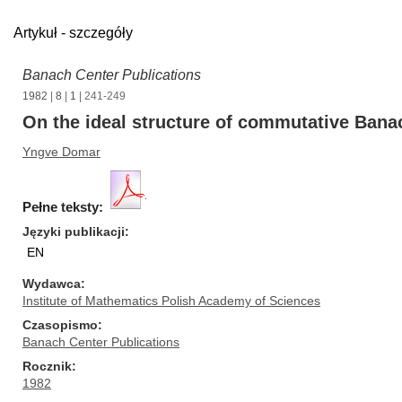
Artykuł - szczegóły
Banach Center Publications
1982
|
8
|
1
| 241-249
On the ideal structure of commutative Bana
Yngve Domar
Pełne teksty:
Języki publikacji
EN
Wydawca
Institute of Mathematics Polish Academy of Sciences
Czasopismo
Banach Center Publications
Rocznik
1982