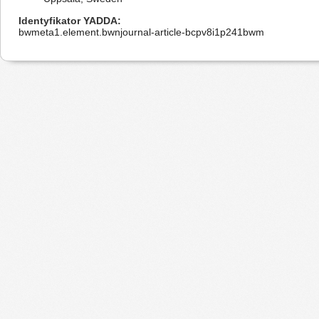
Identyfikator YADDA
bwmeta1.element.bwnjournal-article-bcpv8i1p241bwm