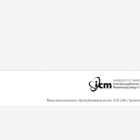
Baza utrzymywana i dystrybuowana przez
ICM UW
| System