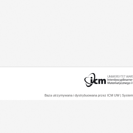
Baza utrzymywana i dystrybuowana przez
ICM UW
| System