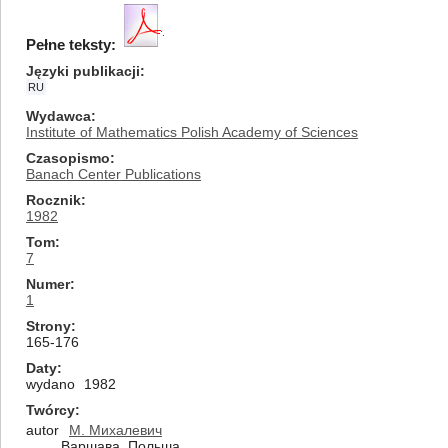
Pełne teksty:
Języki publikacji
RU
Wydawca
Institute of Mathematics Polish Academy of Sciences
Czasopismo
Banach Center Publications
Rocznik
1982
Tom
7
Numer
1
Strony
165-176
Daty
wydano
1982
Twórcy
autor
М. Михалевич
Варшава, Польша