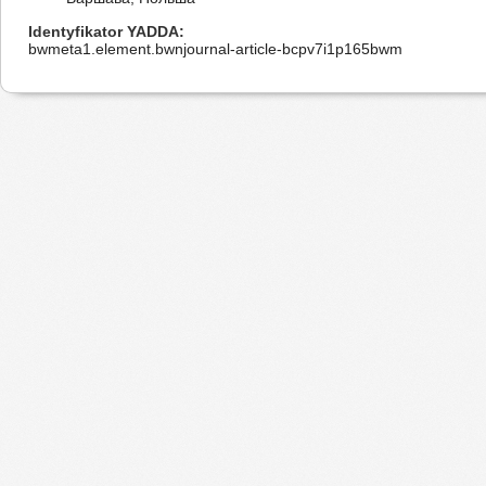
Identyfikator YADDA
bwmeta1.element.bwnjournal-article-bcpv7i1p165bwm