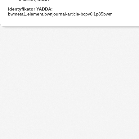
Identyfikator YADDA
bwmeta1.element.bwnjournal-article-bcpv6i1p85bwm