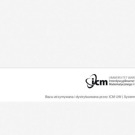
Baza utrzymywana i dystrybuowana przez
ICM UW
| System