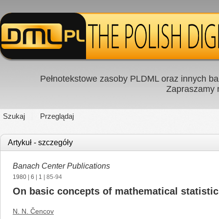
Pełnotekstowe zasoby PLDML oraz innych baz
Zapraszamy
Szukaj
Przeglądaj
Artykuł - szczegóły
Banach Center Publications
1980
|
6
|
1
| 85-94
On basic concepts of mathematical statisti
N. N. Čencov