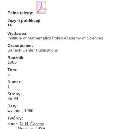
Pełne teksty:
Języki publikacji
EN
Wydawca
Institute of Mathematics Polish Academy of Sciences
Czasopismo
Banach Center Publications
Rocznik
1980
Tom
6
Numer
1
Strony
85-94
Daty
wydano
1980
Twórcy
autor
N. N. Čencov
Moscow, USSR