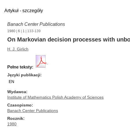
Artykuł - szczegóły
Banach Center Publications
1980
|
6
|
1
| 133-139
On Markovian decision processes with unb
H. J. Girlich
Pełne teksty:
Języki publikacji
EN
Wydawca
Institute of Mathematics Polish Academy of Sciences
Czasopismo
Banach Center Publications
Rocznik
1980