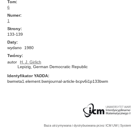
Tom
6
Numer
1
Strony
133-139
Daty
wydano
1980
Twórcy
autor
H. J. Girlich
Lepizig, German Democratic Republic
Identyfikator YADDA
bwmeta1.element.bwnjournal-article-bcpv6i1p133bwm
Baza utrzymywana i dystrybuowana przez
ICM UW
| System