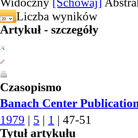
Widoczny
[Schowaj]
Abstra
Liczba wyników
Artykuł - szczegóły
Czasopismo
Banach Center Publicatio
1979
|
5
|
1
| 47-51
Tytuł artykułu