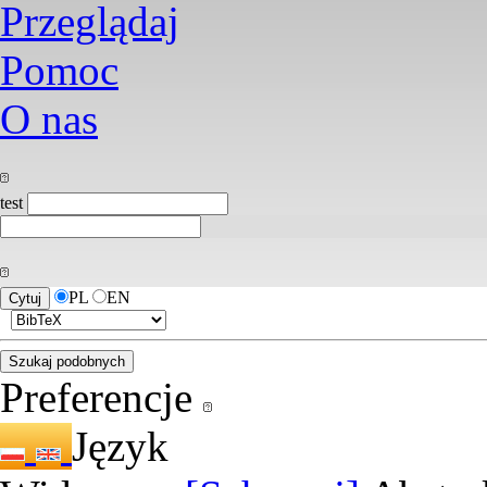
Przeglądaj
Pomoc
O nas
test
PL
EN
Preferencje
Język