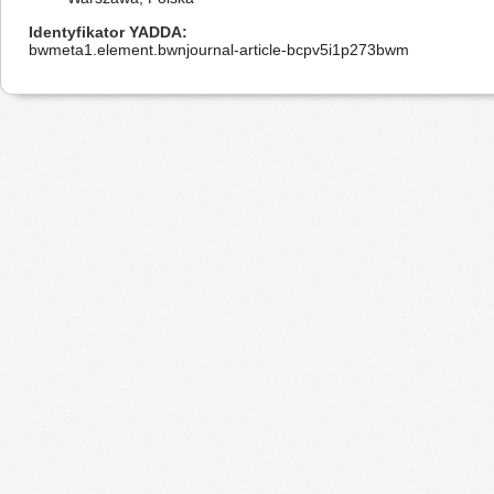
Identyfikator YADDA
bwmeta1.element.bwnjournal-article-bcpv5i1p273bwm