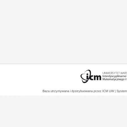
Baza utrzymywana i dystrybuowana przez
ICM UW
| System