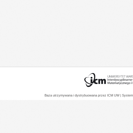
Baza utrzymywana i dystrybuowana przez
ICM UW
| System