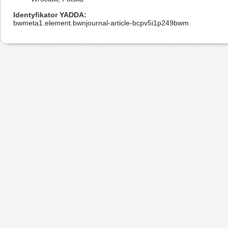
Identyfikator YADDA
bwmeta1.element.bwnjournal-article-bcpv5i1p249bwm