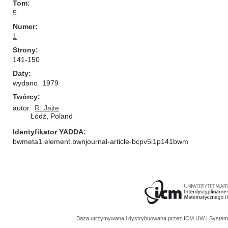
Tom
5
Numer
1
Strony
141-150
Daty
wydano
1979
Twórcy
autor
R. Jajte
Łódź, Poland
Identyfikator YADDA
bwmeta1.element.bwnjournal-article-bcpv5i1p141bwm
Baza utrzymywana i dystrybuowana przez
ICM UW
| System