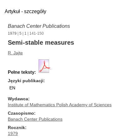
Artykuł - szczegóły
Banach Center Publications
1979
|
5
|
1
| 141-150
Semi-stable measures
R. Jajte
Pełne teksty:
Języki publikacji
EN
Wydawca
Institute of Mathematics Polish Academy of Sciences
Czasopismo
Banach Center Publications
Rocznik
1979