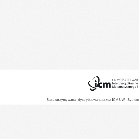
Baza utrzymywana i dystrybuowana przez
ICM UW
| System