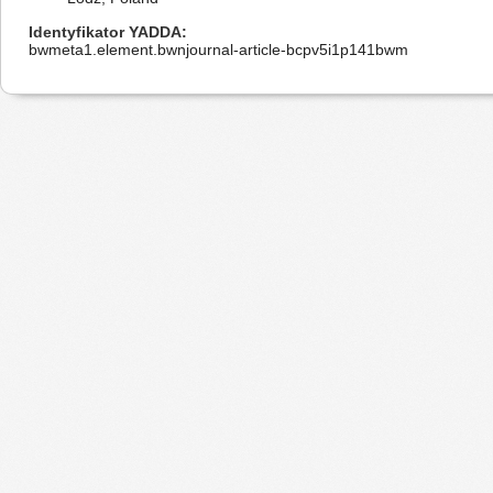
Identyfikator YADDA
bwmeta1.element.bwnjournal-article-bcpv5i1p141bwm