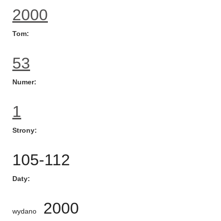
2000
Tom
53
Numer
1
Strony
105-112
Daty
2000
wydano