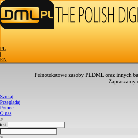
PL
|
EN
Pełnotekstowe zasoby PLDML oraz innych baz
Zapraszamy
Szukaj
Przeglądaj
Pomoc
O nas
test