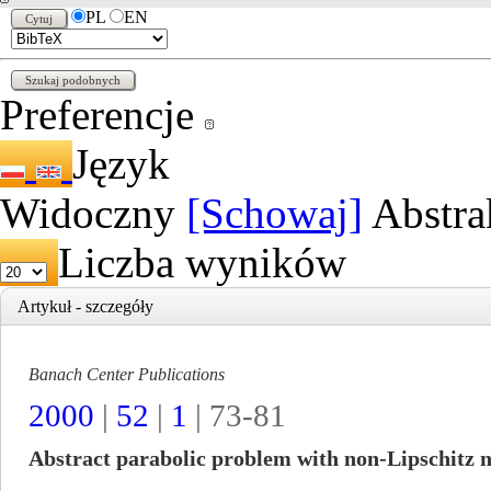
PL
EN
Preferencje
Język
Widoczny
[Schowaj]
Abstra
Liczba wyników
Artykuł - szczegóły
Banach Center Publications
2000
|
52
|
1
| 73-81
Abstract parabolic problem with non-Lipschitz n