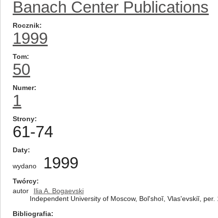
Banach Center Publications
Rocznik
1999
Tom
50
Numer
1
Strony
61-74
Daty
1999
wydano
Twórcy
autor
Ilia A. Bogaevski
Independent University of Moscow, Bol'shoĭ, Vlas'evskiĭ, pe
Bibliografia