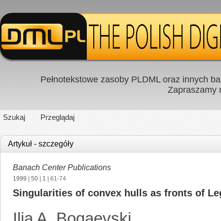
Pełnotekstowe zasoby PLDML oraz innych baz
Zapraszamy
Szukaj
Przeglądaj
Artykuł - szczegóły
Banach Center Publications
1999
|
50
|
1
| 61-74
Singularities of convex hulls as fronts of Le
Ilia A. Bogaevski