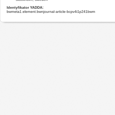
Identyfikator YADDA
bwmeta1.element.bwnjournal-article-bcpv4i1p241bwm