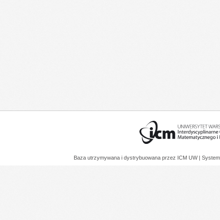
Baza utrzymywana i dystrybuowana przez
ICM UW
| System