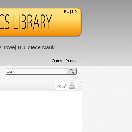
PL
|
EN
nowej Bibliotece Nauki.
O nas
Pomoc
test