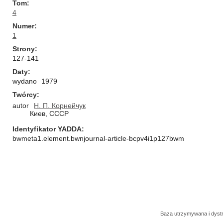
Tom
4
Numer
1
Strony
127-141
Daty
wydano
1979
Twórcy
autor
Н. П. Корнейчук
Киев, СССР
Identyfikator YADDA
bwmeta1.element.bwnjournal-article-bcpv4i1p127bwm
Baza utrzymywana i dys