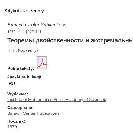
Artykuł - szczegóły
Banach Center Publications
1979
|
4
|
1
| 127-141
Теоремы двойственности и экстремальны
Н. П. Корнейчук
Pełne teksty:
Języki publikacji
RU
Wydawca
Institute of Mathematics Polish Academy of Sciences
Czasopismo
Banach Center Publications
Rocznik
1979