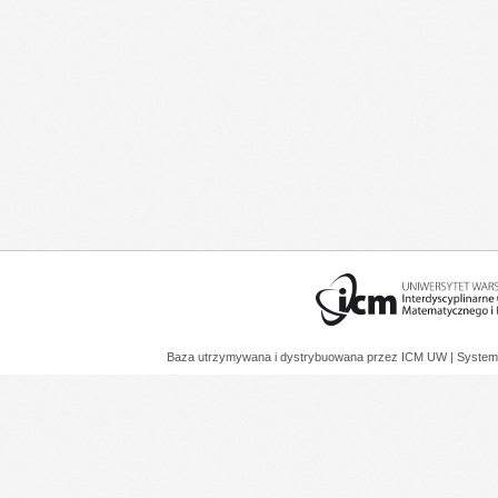
Baza utrzymywana i dystrybuowana przez
ICM UW
| System