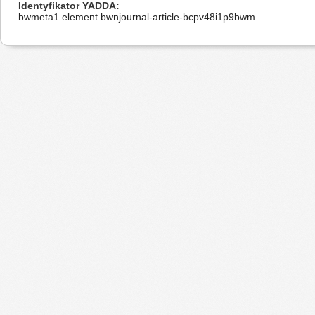
Identyfikator YADDA
bwmeta1.element.bwnjournal-article-bcpv48i1p9bwm