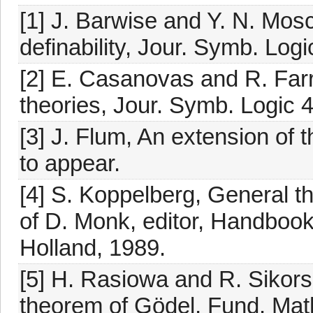
[1] J. Barwise and Y. N. Mos
definability, Jour. Symb. Log
[2] E. Casanovas and R. Farr
theories, Jour. Symb. Logic 
[3] J. Flum, An extension of
to appear.
[4] S. Koppelberg, General t
of D. Monk, editor, Handbook
Holland, 1989.
[5] H. Rasiowa and R. Sikors
theorem of Gödel, Fund. Mat